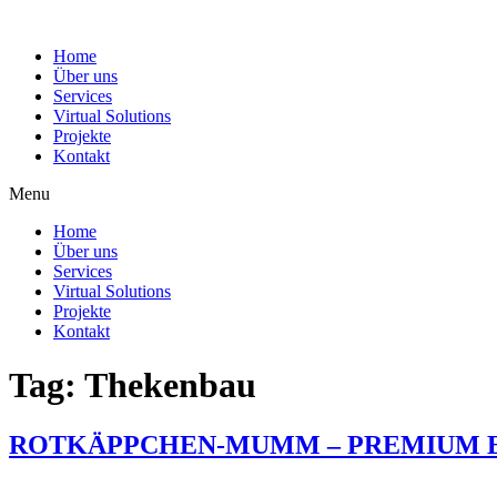
Home
Über uns
Services
Virtual Solutions
Projekte
Kontakt
Menu
Home
Über uns
Services
Virtual Solutions
Projekte
Kontakt
Tag:
Thekenbau
ROTKÄPPCHEN-MUMM – PREMIUM 