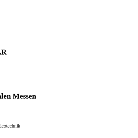
AR
alen Messen
ideotechnik