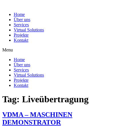
Home
Über uns
Services
Virtual Solutions
Projekte
Kontakt
Menu
Home
Über uns
Services
Virtual Solutions
Projekte
Kontakt
Tag:
Liveübertragung
VDMA – MASCHINEN
DEMONSTRATOR